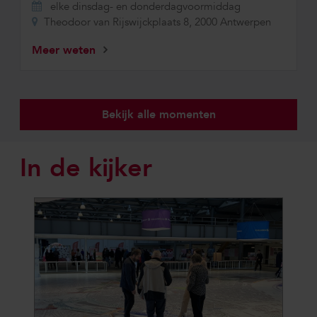
elke dinsdag- en donderdagvoormiddag
Theodoor van Rijswijckplaats 8, 2000 Antwerpen
Meer weten
Bekijk alle momenten
In de kijker