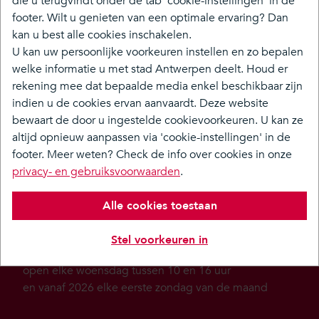
die u terugvindt onder de tab 'cookie-instellingen' in de
Op
zondag 9 augustus 2026
openen we feestelijk
footer. Wilt u genieten van een optimale ervaring? Dan
Ringpark West
! Van 10 tot 17 uur is er heel wat te
kan u best alle cookies inschakelen.
beleven.
Ontdek hier het volledige programma
.
U kan uw persoonlijke voorkeuren instellen en zo bepalen
welke informatie u met stad Antwerpen deelt. Houd er
De Grote Verbinding brengt de
rekening mee dat bepaalde media enkel beschikbaar zijn
Oosterweelverbinding samen met de Ringparken en
indien u de cookies ervan aanvaardt. Deze website
de Scheldebrug in één geheel, dat de komende jaren
bewaart de door u ingestelde cookievoorkeuren. U kan ze
verder wordt uitgetekend en gebouwd. We
altijd opnieuw aanpassen via 'cookie-instellingen' in de
verbinden bestaande en nieuwe wijken aan beide
footer. Meer weten? Check de info over cookies in onze
kanten van de Ring, met meer groen, minder lawaai
privacy- en gebruiksvoorwaarden
.
en schonere lucht.
Alle cookies toestaan
Infopunt De Grote Verbinding
,
gratis te bezoeken
Stel voorkeuren in
Lakborslei 121, 2100 Antwerpen (Deurne)
open elke woensdag tussen 10 en 16 uur
en vanaf 2026 elke eerste zondag van de maand