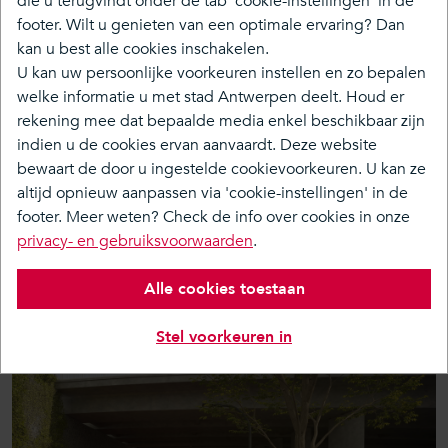
die u terugvindt onder de tab 'cookie-instellingen' in de
verbindingen.
footer. Wilt u genieten van een optimale ervaring? Dan
kan u best alle cookies inschakelen.
U kan uw persoonlijke voorkeuren instellen en zo bepalen
Het Bruggenpark is een van de acht deelparken van het
welke informatie u met stad Antwerpen deelt. Houd er
Ringpark Groene Vesten.
rekening mee dat bepaalde media enkel beschikbaar zijn
indien u de cookies ervan aanvaardt. Deze website
Het is een smalle strook tussen de Ring en de pijlers van de
bewaart de door u ingestelde cookievoorkeuren. U kan ze
Posthofbrug, en de twee spoorbruggen van Berchem. Het
altijd opnieuw aanpassen via 'cookie-instellingen' in de
ontwerp biedt een veilige, snelle doorgang van het
footer. Meer weten? Check de info over cookies in onze
Ringpad, dat langs de geluidsmuur onder de bruggen
privacy- en gebruiksvoorwaarden
.
doorloopt. Een belangrijk knooppunt is de aansluiting met
de fietsostrade F1. Die takt vanuit het zuiden aan op het
Alle cookies toestaan
Ringpad aan de Posthofbrug. Er wordt voldoende ruimte
voorzien voor fietsers en wandelaars, en voor water en
Stel voorkeuren in
ecologische verbindingen.