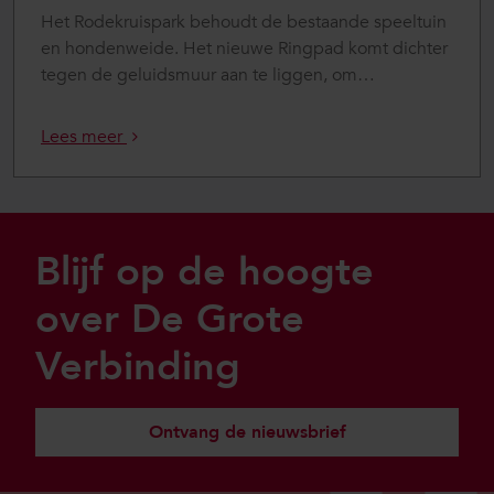
Het Rodekruispark behoudt de bestaande speeltuin
en hondenweide. Het nieuwe Ringpad komt dichter
tegen de geluidsmuur aan te liggen, om
…
Lees meer
Sla footer over
Blijf op de hoogte
over De Grote
Verbinding
Ontvang de nieuwsbrief