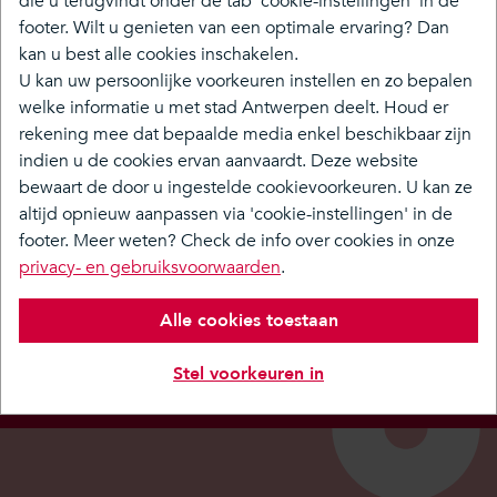
die u terugvindt onder de tab 'cookie-instellingen' in de
footer. Wilt u genieten van een optimale ervaring? Dan
kan u best alle cookies inschakelen.
Volgend moment
U kan uw persoonlijke voorkeuren instellen en zo bepalen
Er is momenteel geen moment ingepland.
welke informatie u met stad Antwerpen deelt. Houd er
rekening mee dat bepaalde media enkel beschikbaar zijn
indien u de cookies ervan aanvaardt. Deze website
Sla footer over
bewaart de door u ingestelde cookievoorkeuren. U kan ze
Blijf op de hoogte
altijd opnieuw aanpassen via 'cookie-instellingen' in de
over De Grote
footer. Meer weten? Check de info over cookies in onze
privacy- en gebruiksvoorwaarden
.
Verbinding
Alle cookies toestaan
Ontvang de nieuwsbrief
Stel voorkeuren in