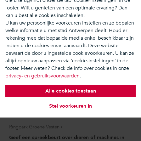
die u terugvindt onder de tab 'cookie-instellingen' in de
footer. Wilt u genieten van een optimale ervaring? Dan
Terug naar overzicht
kan u best alle cookies inschakelen.
U kan uw persoonlijke voorkeuren instellen en zo bepalen
welke informatie u met stad Antwerpen deelt. Houd er
rekening mee dat bepaalde media enkel beschikbaar zijn
September 2025
indien u de cookies ervan aanvaardt. Deze website
bewaart de door u ingestelde cookievoorkeuren. U kan ze
tijdens de openingsuren van het Infopunt
altijd opnieuw aanpassen via 'cookie-instellingen' in de
footer. Meer weten? Check de info over cookies in onze
privacy- en gebruiksvoorwaarden
.
Alle cookies toestaan
Stel voorkeuren in
Ringpark Groene Vesten
Geef een spreekbeurt over dieren of machines in