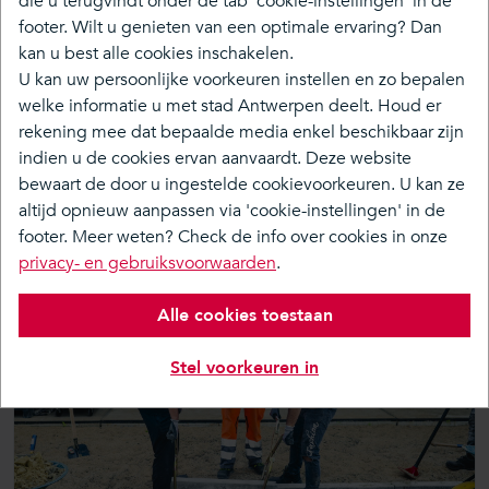
die u terugvindt onder de tab 'cookie-instellingen' in de
footer. Wilt u genieten van een optimale ervaring? Dan
kan u best alle cookies inschakelen.
U kan uw persoonlijke voorkeuren instellen en zo bepalen
Over
welke informatie u met stad Antwerpen deelt. Houd er
Tijdlijn
rekening mee dat bepaalde media enkel beschikbaar zijn
indien u de cookies ervan aanvaardt. Deze website
Doe mee
bewaart de door u ingestelde cookievoorkeuren. U kan ze
Media & Nieuws
altijd opnieuw aanpassen via 'cookie-instellingen' in de
footer. Meer weten? Check de info over cookies in onze
Volgend moment
privacy- en gebruiksvoorwaarden
.
2025 doorlopend
Alle cookies toestaan
Stel voorkeuren in