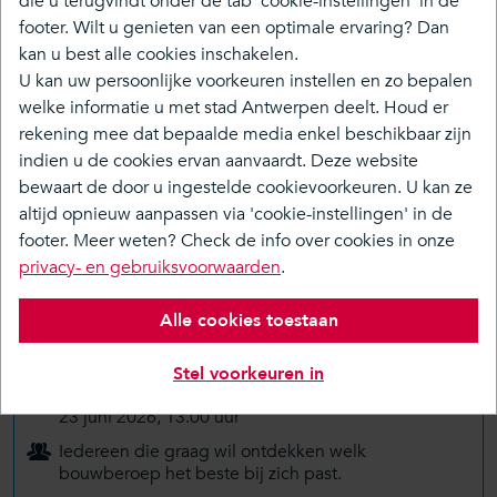
die u terugvindt onder de tab 'cookie-instellingen' in de
footer. Wilt u genieten van een optimale ervaring? Dan
kan u best alle cookies inschakelen.
U kan uw persoonlijke voorkeuren instellen en zo bepalen
Over
welke informatie u met stad Antwerpen deelt. Houd er
Tijdlijn
rekening mee dat bepaalde media enkel beschikbaar zijn
indien u de cookies ervan aanvaardt. Deze website
Doe mee
bewaart de door u ingestelde cookievoorkeuren. U kan ze
Media & Nieuws
altijd opnieuw aanpassen via 'cookie-instellingen' in de
footer. Meer weten? Check de info over cookies in onze
Terug naar overzicht
privacy- en gebruiksvoorwaarden
.
Alle cookies toestaan
De Werfkeet, Vlijtstraat 52, 2018 Antwerpen
- Opleidingscentrum VDAB
Stel voorkeuren in
22 juni 2026, 06.00 uur -
23 juni 2026, 13.00 uur
Iedereen die graag wil ontdekken welk
bouwberoep het beste bij zich past.