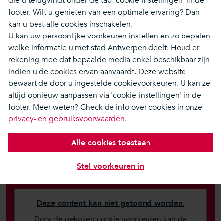
die u terugvindt onder de tab 'cookie-instellingen' in de
natuur en water, maar ook voor sport en spel.
footer. Wilt u genieten van een optimale ervaring? Dan
kan u best alle cookies inschakelen.
U kan uw persoonlijke voorkeuren instellen en zo bepalen
Over
welke informatie u met stad Antwerpen deelt. Houd er
rekening mee dat bepaalde media enkel beschikbaar zijn
Tijdlijn
indien u de cookies ervan aanvaardt. Deze website
Doe mee
bewaart de door u ingestelde cookievoorkeuren. U kan ze
altijd opnieuw aanpassen via 'cookie-instellingen' in de
Media & Nieuws
footer. Meer weten? Check de info over cookies in onze
privacy- en gebruiksvoorwaarden
.
Volgend moment
Alle cookies toestaan
Er is momenteel geen moment ingepland.
Stel voorkeuren in
In de kijker
Deze content kan niet getoond worden.
Door de gekozen cookie voorkeuren kan de