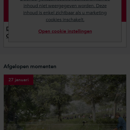
inhoud niet weergegeven worden. Deze
inhoud is enkel zichtbaar als u marketing
cookies inschakelt.
Dit vertelt de projectleider over Ringpark
Open cookie instellingen
Groenendaal
Afgelopen momenten
27 januari