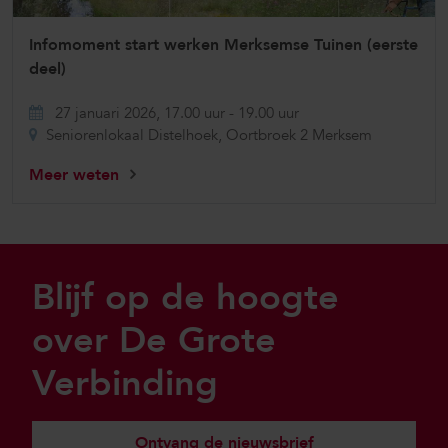
Infomoment start werken Merksemse Tuinen (eerste
deel)
27 januari 2026, 17.00 uur
-
19.00 uur
Seniorenlokaal Distelhoek, Oortbroek 2 Merksem
Meer weten
Sla footer over
Blijf op de hoogte
over De Grote
Verbinding
Ontvang de nieuwsbrief