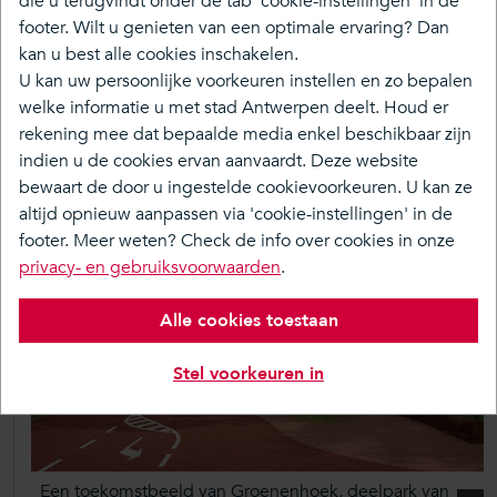
die u terugvindt onder de tab 'cookie-instellingen' in de
footer. Wilt u genieten van een optimale ervaring? Dan
kan u best alle cookies inschakelen.
Over
U kan uw persoonlijke voorkeuren instellen en zo bepalen
Tijdlijn
welke informatie u met stad Antwerpen deelt. Houd er
rekening mee dat bepaalde media enkel beschikbaar zijn
indien u de cookies ervan aanvaardt. Deze website
Februari 2026
bewaart de door u ingestelde cookievoorkeuren. U kan ze
Definitief ontwerp zes deelparken
altijd opnieuw aanpassen via 'cookie-instellingen' in de
footer. Meer weten? Check de info over cookies in onze
privacy- en gebruiksvoorwaarden
.
Alle cookies toestaan
Stel voorkeuren in
Een toekomstbeeld van Groenenhoek, deelpark van