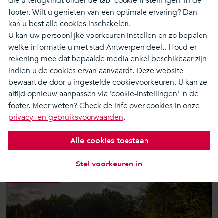
die u terugvindt onder de tab 'cookie-instellingen' in de
footer. Wilt u genieten van een optimale ervaring? Dan
Over
kan u best alle cookies inschakelen.
Tijdlijn
U kan uw persoonlijke voorkeuren instellen en zo bepalen
welke informatie u met stad Antwerpen deelt. Houd er
Doe mee
rekening mee dat bepaalde media enkel beschikbaar zijn
Media & Nieuws
indien u de cookies ervan aanvaardt. Deze website
bewaart de door u ingestelde cookievoorkeuren. U kan ze
altijd opnieuw aanpassen via 'cookie-instellingen' in de
Volgend moment
footer. Meer weten? Check de info over cookies in onze
Er is momenteel geen moment ingepland.
privacy- en gebruiksvoorwaarden
.
Alle cookies toestaan
Afgelopen momenten
Stel voorkeuren in
16 oktober