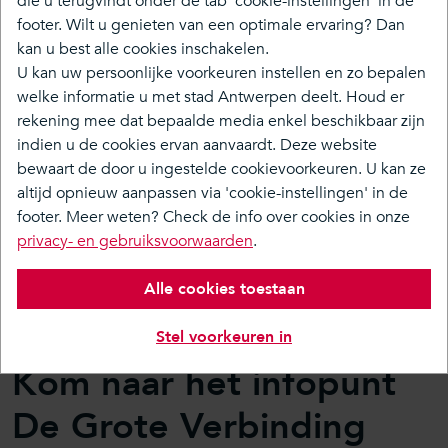
die u terugvindt onder de tab 'cookie-instellingen' in de
kanten van de Ring, met meer groen en schonere lucht.
footer. Wilt u genieten van een optimale ervaring? Dan
kan u best alle cookies inschakelen.
U kan uw persoonlijke voorkeuren instellen en zo bepalen
Over ons
welke informatie u met stad Antwerpen deelt. Houd er
rekening mee dat bepaalde media enkel beschikbaar zijn
Tijdlijn
indien u de cookies ervan aanvaardt. Deze website
Toekomstverbond
bewaart de door u ingestelde cookievoorkeuren. U kan ze
altijd opnieuw aanpassen via 'cookie-instellingen' in de
Studies
footer. Meer weten? Check de info over cookies in onze
Doe mee
privacy- en gebruiksvoorwaarden
.
Media & Nieuws
Alle cookies toestaan
Terug naar overzicht
Stel voorkeuren in
Kom naar het infopunt
De Grote Verbinding