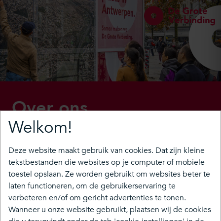
Over ons
Welkom!
Met ‘De Grote Verbinding’ bouwen Antwerpen en
Vlaanderen aan een stad waar het goed is om te wonen,
Deze website maakt gebruik van cookies. Dat zijn kleine
te werken, te ondernemen en op bezoek te komen. De
tekstbestanden die websites op je computer of mobiele
Oosterweelverbinding maakt de Ring rond en de
toestel opslaan. Ze worden gebruikt om websites beter te
overkapping stuurt de auto’s in de toekomst onder de
laten functioneren, om de gebruikerservaring te
grond. Zo zorgen we voor een betere mobiliteit voor
verbeteren en/of om gericht advertenties te tonen.
Antwerpen, zijn haven én voor Vlaanderen. We
Wanneer u onze website gebruikt, plaatsen wij de cookies
verbinden bestaande en nieuwe wijken aan beide